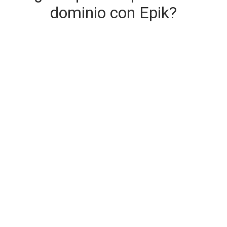
dominio con Epik?
Entrega de dominio segura e
instantánea
El dominio que está comprando se entrega en el
momento de la compra.